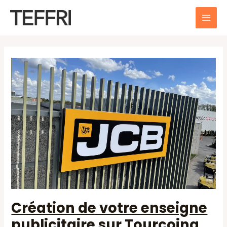
Aller
au
MAI
contenu
ME
Création de votre enseigne
publicitaire sur Tourcoing