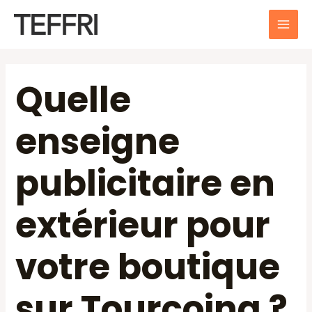
Aller
au
MAI
contenu
ME
Quelle
enseigne
publicitaire en
extérieur pour
votre boutique
sur Tourcoing ?