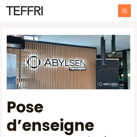
Aller
au
MAI
contenu
ME
Pose
d’enseigne