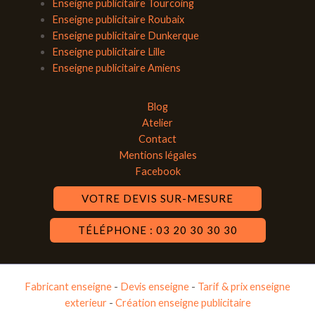
Enseigne publicitaire Tourcoing
Enseigne publicitaire Roubaix
Enseigne publicitaire Dunkerque
Enseigne publicitaire Lille
Enseigne publicitaire Amiens
Blog
Atelier
Contact
Mentions légales
Facebook
VOTRE DEVIS SUR-MESURE
TÉLÉPHONE : 03 20 30 30 30
Fabricant enseigne
-
Devis enseigne
-
Tarif & prix enseigne
exterieur
-
Création enseigne publicitaire