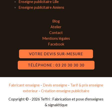
Enseigne publicitaire Lille
Enseigne publicitaire Amiens
Blog
Atelier
Contact
Mentions légales
Facebook
VOTRE DEVIS SUR-MESURE
TÉLÉPHONE : 03 20 30 30 30
Fabricant enseigne
-
Devis enseigne
-
Tarif & prix enseigne
exterieur
-
Création enseigne publicitaire
Copyright © - 2026 Teffri : Fabrication et pose d'enseignes
& signalétique