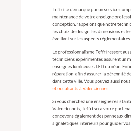
Teffri se démarque par un service comple
maintenance de votre enseigne professio
conception, rappelons que notre techni
les choix de design, les dimensions et le
éveillant sur les aspects réglementaires.
Le professionnalisme Teffri ressort auss
techniciens expérimentés assurent un m
enseignes lumineuses LED ou néon. Enfi
réparation, afin d’assurer la pérennité d
dans cette ville. Vous pouvez aussi nous
et occultants à Valenciennes
.
Si vous cherchez une enseigne résistante,
Valenciennois, Teffri sera votre partenai
concevons également des panneaux direc
signalétiques intérieurs pour guider vos